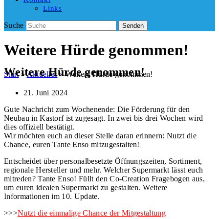
Links
Suche
Senden
Weitere Hürde genommen!
Weitere Hürde genommen!
Start
»
Aktuelles
»
Weitere Hürde genommen!
21. Juni 2024
Gute Nachricht zum Wochenende: Die Förderung für den
Neubau in Kastorf ist zugesagt. In zwei bis drei Wochen wird
dies offiziell bestätigt.
Wir möchten euch an dieser Stelle daran erinnern: Nutzt die
Chance, euren Tante Enso mitzugestalten!
Entscheidet über personalbesetzte Öffnungszeiten, Sortiment,
regionale Hersteller und mehr. Welcher Supermarkt lässt euch
mitreden? Tante Enso! Füllt den Co-Creation Fragebogen aus,
um euren idealen Supermarkt zu gestalten. Weitere
Informationen im 10. Update.
>>>
Nutzt die einmalige Chance der Mitgestaltung