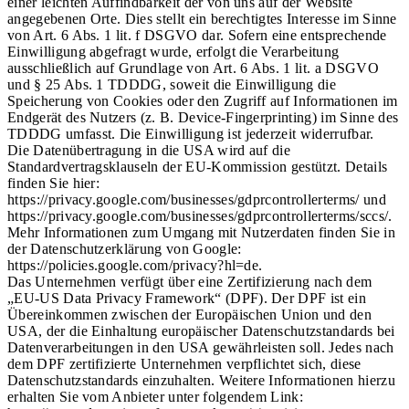
einer leichten Auffindbarkeit der von uns auf der Website
angegebenen Orte. Dies stellt ein berechtigtes Interesse im Sinne
von Art. 6 Abs. 1 lit. f DSGVO dar. Sofern eine entsprechende
Einwilligung abgefragt wurde, erfolgt die Verarbeitung
ausschließlich auf Grundlage von Art. 6 Abs. 1 lit. a DSGVO
und § 25 Abs. 1 TDDDG, soweit die Einwilligung die
Speicherung von Cookies oder den Zugriff auf Informationen im
Endgerät des Nutzers (z. B. Device-Fingerprinting) im Sinne des
TDDDG umfasst. Die Einwilligung ist jederzeit widerrufbar.
Die Datenübertragung in die USA wird auf die
Standardvertragsklauseln der EU-Kommission gestützt. Details
finden Sie hier:
https://privacy.google.com/businesses/gdprcontrollerterms/ und
https://privacy.google.com/businesses/gdprcontrollerterms/sccs/.
Mehr Informationen zum Umgang mit Nutzerdaten finden Sie in
der Datenschutzerklärung von Google:
https://policies.google.com/privacy?hl=de.
Das Unternehmen verfügt über eine Zertifizierung nach dem
„EU-US Data Privacy Framework“ (DPF). Der DPF ist ein
Übereinkommen zwischen der Europäischen Union und den
USA, der die Einhaltung europäischer Datenschutzstandards bei
Datenverarbeitungen in den USA gewährleisten soll. Jedes nach
dem DPF zertifizierte Unternehmen verpflichtet sich, diese
Datenschutzstandards einzuhalten. Weitere Informationen hierzu
erhalten Sie vom Anbieter unter folgendem Link: