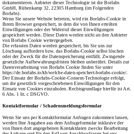
dokumentieren. Anbieter dieser Technologie ist die Borlabs
GmbH, Rübenkamp 32, 22305 Hamburg (im Folgenden
Borlabs).
Wenn Sie unsere Website betreten, wird ein Borlabs-Cookie in
Ihrem Browser gespeichert, in dem die von Ihnen erteilten
Einwilligungen oder der Widerruf dieser Einwilligungen
gespeichert werden. Diese Daten werden nicht an den Anbieter
von Borlabs Cookie weitergegeben.
Die erfassten Daten werden gespeichert, bis Sie uns zur
Löschung auffordern bzw. das Borlabs-Cookie selbst löschen
oder der Zweck für die Datenspeicherung entfällt. Zwingende
gesetzliche Aufbewahrungsfristen bleiben unberührt. Details zur
Datenverarbeitung von Borlabs Cookie finden Sie unter
https://de.borlabs.io/kb/welche-daten-speichert-borlabs-cookie/.
Der Einsatz der Borlabs-Cookie-Consent-Technologie erfolgt,
um die gesetzlich vorgeschriebenen Einwilligungen für den
Einsatz von Cookies einzuholen. Rechtsgrundlage hierfür ist Art.
6 Abs. 1 lit. c DSGVO.
Kontaktformular / Schadensmeldungsformular
Wenn Sie uns per Kontaktformular Anfragen zukommen lassen,
werden Ihre Angaben aus dem Anfrageformular inklusive der
von Ihnen dort angegebenen Kontaktdaten zwecks Bearbeitung
der Anfrage und für den Fall von Anschlussfragen bei uns