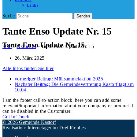
Links
Suche
Senden
Tante Enso Update Nr. 15
Tante Enso Update Nr. 15
Start
»
Aktuelles
»
Tante Enso Update Nr. 15
26. März 2025
Alle Infos finden Sie hier
vorheriger Beitrag:
Müllsammelaktion 2025
Nächster Beitrag:
Die Gemeindevertretung Kastorf tagt am
10.04.
I am the footer call-to-action block, here you can add some
relevant/important information about your company or product. I
can be disabled in the Customizer.
Get In Touch
© 2026 Gemeinde Kastorf
Realisation: Internetagentur Drei für alles