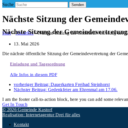
Suche
Senden
Nächste Sitzung der Gemeinde
Nächste Sitzung der Gemeindevertretung
Start
»
Aktuelles
»
Nächste Sitzung der Gemeindevertretung der 
13. Mai 2026
Die nächste öffentliche Sitzung der Gemeindevertretung der Gemei
Einladung und Tagesordnung
Alle Infos in diesem PDF
vorheriger Beitrag:
Dauerkarten Freibad Steinhorst
Nächster Beitrag:
Gedenkfeier am Ehrenmal am 17.06.
I am the footer call-to-action block, here you can add some releva
Get In Touch
© 2026 Gemeinde Kastorf
Realisation: Internetagentur Drei für alles
Kontakt