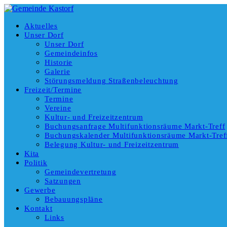
Aktuelles
Unser Dorf
Unser Dorf
Gemeindeinfos
Historie
Galerie
Störungsmeldung Straßenbeleuchtung
Freizeit/Termine
Termine
Vereine
Kultur- und Freizeitzentrum
Buchungsanfrage Multifunktionsräume Markt-Treff
Buchungskalender Multifunktionsräume Markt-Tref
Belegung Kultur- und Freizeitzentrum
Kita
Politik
Gemeindevertretung
Satzungen
Gewerbe
Bebauungspläne
Kontakt
Links