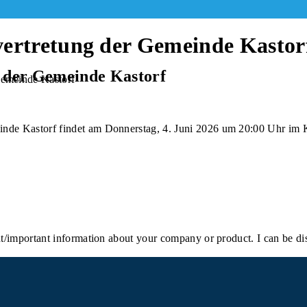
vertretung der Gemeinde Kastor
 der Gemeinde Kastorf
Gemeinde Kastorf
nde Kastorf findet am Donnerstag, 4. Juni 2026 um 20:00 Uhr im Ku
nt/important information about your company or product. I can be di