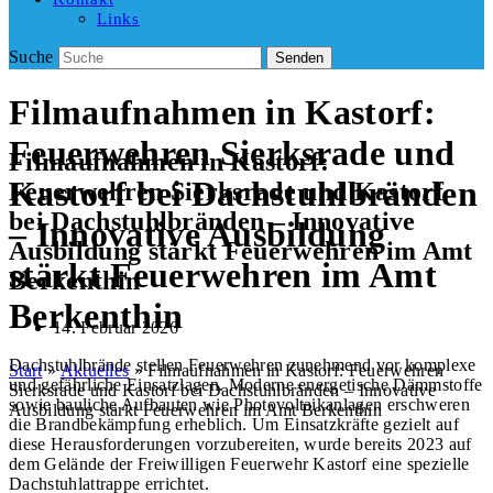
Links
Suche
Senden
Filmaufnahmen in Kastorf:
Feuerwehren Sierksrade und
Filmaufnahmen in Kastorf:
Kastorf bei Dachstuhlbränden
Feuerwehren Sierksrade und Kastorf
bei Dachstuhlbränden – Innovative
– Innovative Ausbildung
Ausbildung stärkt Feuerwehren im Amt
stärkt Feuerwehren im Amt
Berkenthin
Berkenthin
14. Februar 2026
Dachstuhlbrände stellen Feuerwehren zunehmend vor komplexe
Start
»
Aktuelles
»
Filmaufnahmen in Kastorf: Feuerwehren
und gefährliche Einsatzlagen. Moderne energetische Dämmstoffe
Sierksrade und Kastorf bei Dachstuhlbränden – Innovative
sowie bauliche Aufbauten wie Photovoltaikanlagen erschweren
Ausbildung stärkt Feuerwehren im Amt Berkenthin
die Brandbekämpfung erheblich. Um Einsatzkräfte gezielt auf
diese Herausforderungen vorzubereiten, wurde bereits 2023 auf
dem Gelände der Freiwilligen Feuerwehr Kastorf eine spezielle
Dachstuhlattrappe errichtet.